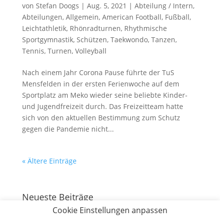
von
Stefan Doogs
|
Aug. 5, 2021
|
Abteilung / Intern
,
Abteilungen
,
Allgemein
,
American Football
,
Fußball
,
Leichtathletik
,
Rhönradturnen
,
Rhythmische
Sportgymnastik
,
Schützen
,
Taekwondo
,
Tanzen
,
Tennis
,
Turnen
,
Volleyball
Nach einem Jahr Corona Pause führte der TuS
Mensfelden in der ersten Ferienwoche auf dem
Sportplatz am Meko wieder seine beliebte Kinder-
und Jugendfreizeit durch. Das Freizeitteam hatte
sich von den aktuellen Bestimmung zum Schutz
gegen die Pandemie nicht...
« Ältere Einträge
Neueste Beiträge
Cookie Einstellungen anpassen
130 Jahre Bergturnfest auf dem Mensfelder Kopf
7.