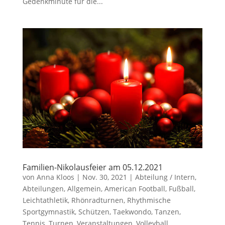
Gedenkminute für die...
Familien-Nikolausfeier am 05.12.2021
von
Anna Kloos
|
Nov. 30, 2021
|
Abteilung / Intern
,
Abteilungen
,
Allgemein
,
American Football
,
Fußball
,
Leichtathletik
,
Rhönradturnen
,
Rhythmische
Sportgymnastik
,
Schützen
,
Taekwondo
,
Tanzen
,
Tennis
,
Turnen
,
Veranstaltungen
,
Volleyball