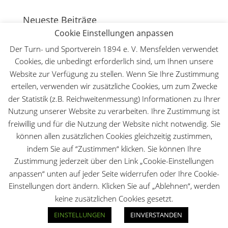
Neueste Beiträge
Cookie Einstellungen anpassen
130 Jahre Bergturnfest auf dem Mensfelder Kopf
7.
August 2026
Der Turn- und Sportverein 1894 e. V. Mensfelden verwendet
Cookies, die unbedingt erforderlich sind, um Ihnen unsere
Deutsche Meisterschaft WFMAC in Dillenburg – Lilly
Website zur Verfügung zu stellen. Wenn Sie Ihre Zustimmung
Lange ist Deutsche Meisterin im Leichtkontakt
30.
Mai 2026
erteilen, verwenden wir zusätzliche Cookies, um zum Zwecke
der Statistik (z.B. Reichweitenmessung) Informationen zu Ihrer
Der TuS beim Hessischen Landeskinderturnfest
18.
Nutzung unserer Website zu verarbeiten. Ihre Zustimmung ist
Mai 2026
freiwillig und für die Nutzung der Website nicht notwendig. Sie
Kinder- und Jugendfreizeit 2026
28. März 2026
können allen zusätzlichen Cookies gleichzeitig zustimmen,
Erfolgreicher Taekwondo-Lehrgang beim TuS
indem Sie auf “Zustimmen“ klicken. Sie können Ihre
Mensfelden
28. März 2026
Zustimmung jederzeit über den Link „Cookie-Einstellungen
anpassen“ unten auf jeder Seite widerrufen oder Ihre Cookie-
Einstellungen dort ändern. Klicken Sie auf „Ablehnen“, werden
keine zusätzlichen Cookies gesetzt.
Designed by
Elegant Themes
| Powered by
EINSTELLUNGEN
EINVERSTANDEN
WordPress