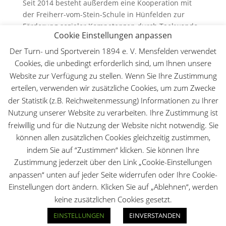
Seit 2014 besteht außerdem eine Kooperation mit
der Freiherr-vom-Stein-Schule in Hünfelden zur
Förderung sozialer Kompetenzen durch Taekwondo.
Cookie Einstellungen anpassen
(Im Rahmen dieser Kooperation finden regelmäßige
Aktionstage in der Mensfledener Sporthalle statt.)
Der Turn- und Sportverein 1894 e. V. Mensfelden verwendet
Cookies, die unbedingt erforderlich sind, um Ihnen unsere
Heute steht die Abteilung für sportlichen Erfolg,
Website zur Verfügung zu stellen. Wenn Sie Ihre Zustimmung
Zusammenhalt und Engagement – getragen von
erteilen, verwenden wir zusätzliche Cookies, um zum Zwecke
vielen ehrenamtlichen Helfern, im Geist von
der Statistik (z.B. Reichweitenmessung) Informationen zu Ihrer
Gemeinschaft und Respekt, wie es auch Werner
Nutzung unserer Website zu verarbeiten. Ihre Zustimmung ist
Lange und Taghi Mahmoudi verkörperten.
freiwillig und für die Nutzung der Website nicht notwendig. Sie
können allen zusätzlichen Cookies gleichzeitig zustimmen,
indem Sie auf “Zustimmen“ klicken. Sie können Ihre
Zustimmung jederzeit über den Link „Cookie-Einstellungen
anpassen“ unten auf jeder Seite widerrufen oder Ihre Cookie-
Einstellungen dort ändern. Klicken Sie auf „Ablehnen“, werden
keine zusätzlichen Cookies gesetzt.
Designed by
Elegant Themes
| Powered by
EINSTELLUNGEN
EINVERSTANDEN
WordPress