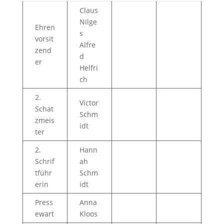
Claus
Nilge
Ehren
s
vorsit
Alfre
zend
d
er
Helfri
ch
2.
Victor
Schat
Schm
zmeis
idt
ter
2.
Hann
Schrif
ah
tführ
Schm
erin
idt
Press
Anna
ewart
Kloos