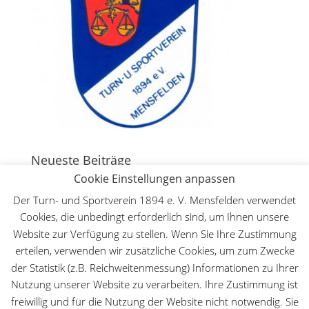
Neueste Beiträge
Cookie Einstellungen anpassen
130 Jahre Bergturnfest auf dem Mensfelder Kopf
7.
August 2026
Der Turn- und Sportverein 1894 e. V. Mensfelden verwendet
Cookies, die unbedingt erforderlich sind, um Ihnen unsere
Deutsche Meisterschaft WFMAC in Dillenburg – Lilly
Website zur Verfügung zu stellen. Wenn Sie Ihre Zustimmung
Lange ist Deutsche Meisterin im Leichtkontakt
30.
Mai 2026
erteilen, verwenden wir zusätzliche Cookies, um zum Zwecke
der Statistik (z.B. Reichweitenmessung) Informationen zu Ihrer
Der TuS beim Hessischen Landeskinderturnfest
18.
Nutzung unserer Website zu verarbeiten. Ihre Zustimmung ist
Mai 2026
freiwillig und für die Nutzung der Website nicht notwendig. Sie
Kinder- und Jugendfreizeit 2026
28. März 2026