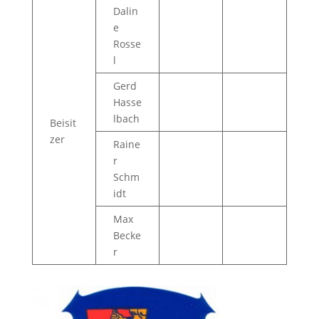
Dalin
e
Rosse
l
Gerd
Hasse
lbach
Beisit
zer
Raine
r
Schm
idt
Max
Becke
r