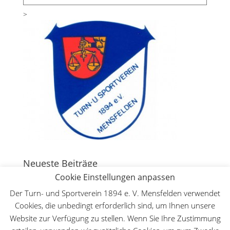
>
Neueste Beiträge
Cookie Einstellungen anpassen
130 Jahre Bergturnfest auf dem Mensfelder Kopf
7.
August 2026
Der Turn- und Sportverein 1894 e. V. Mensfelden verwendet
Cookies, die unbedingt erforderlich sind, um Ihnen unsere
Deutsche Meisterschaft WFMAC in Dillenburg – Lilly
Website zur Verfügung zu stellen. Wenn Sie Ihre Zustimmung
Lange ist Deutsche Meisterin im Leichtkontakt
30.
Mai 2026