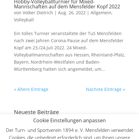
Hobby-Volleyballturnier für Mixed-
Mannschaften auf dem Mensfelder Kopf 2022
von
Volker Dietrich
|
Aug. 26, 2022
|
Allgemein
,
Volleyball
Ein tolles Turnier veranstaltete der TuS Mensfelden
nach zwei Jahren Corona-Pause auf dem Mensfelder
Kopf am 23./24.Juli 2022. 24 Mixed-
Volleyballmannschaften aus Hessen, Rheinland-Pfalz,
Bayern, Nordrhein-Westfalen und Baden-
Württemberg hatten sich angemeldet, um...
« Ältere Einträge
Nächste Einträge »
Neueste Beiträge
Cookie Einstellungen anpassen
Deutsche Meisterschaft WFMAC in Dillenburg – Lilly
Lange ist Deutsche Meisterin im Leichtkontakt
30.
Der Turn- und Sportverein 1894 e. V. Mensfelden verwendet
Mai 2026
Cookies, die unbedingt erforderlich sind, um Ihnen unsere