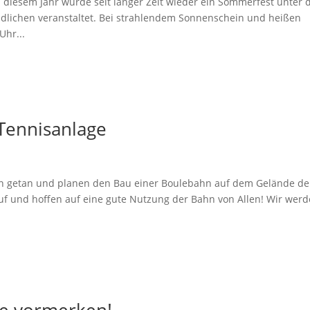
 diesem Jahr wurde seit langer Zeit wieder ein Sommerfest unter
ndlichen veranstaltet. Bei strahlendem Sonnenschein und heißen
Uhr...
Tennisanlage
en getan und planen den Bau einer Boulebahn auf dem Gelände de
auf und hoffen auf eine gute Nutzung der Bahn von Allen! Wir wer
e vormerken!