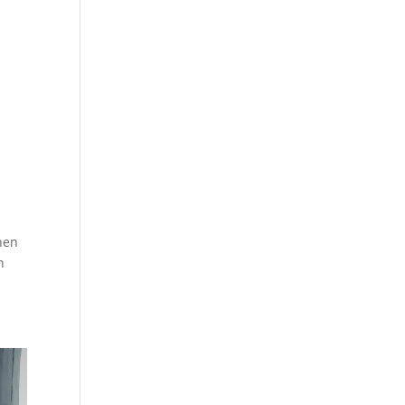
nen
n