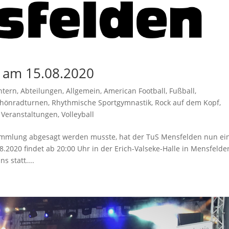
 am 15.08.2020
Intern
,
Abteilungen
,
Allgemein
,
American Football
,
Fußball
,
hönradturnen
,
Rhythmische Sportgymnastik
,
Rock auf dem Kopf
,
,
Veranstaltungen
,
Volleyball
mmlung abgesagt werden musste, hat der TuS Mensfelden nun ei
020 findet ab 20:00 Uhr in der Erich-Valseke-Halle in Mensfelde
 statt....