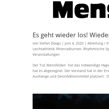
Es geht wieder los! Wied
von
Stefan Doogs
|
Juni 4, 2020
|
Abteilung / I
Leichtathletik
,
Rhönradturnen
,
Rhythmische Sp
Veranstaltungen
Der TuS Mensfelden hat das notwendige Hygi
hat es abgesegnet. Der Vorstand hat in der Er
Aushänge und Desinfektionsmittel platziert. Di