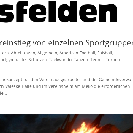
ereinstieg von einzelnen Sportgruppe
ntern
,
Abteilungen
,
Allgemein
,
American Football
,
Fußball
,
ortgymnastik
,
Schützen
,
Taekwondo
,
Tanzen
,
Tennis
,
Turnen
,
enekonzept für den Verein ausgearbeitet und die Gemeindeverwa
ich-Valeske-Halle und im Vereinsheim am Meko die erforderlichen
e...