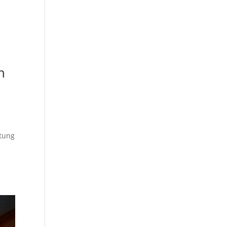
n
ltung