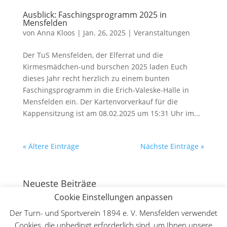
Ausblick: Faschingsprogramm 2025 in
Mensfelden
von
Anna Kloos
|
Jan. 26, 2025
|
Veranstaltungen
Der TuS Mensfelden, der Elferrat und die
Kirmesmädchen-und burschen 2025 laden Euch
dieses Jahr recht herzlich zu einem bunten
Faschingsprogramm in die Erich-Valeske-Halle in
Mensfelden ein. Der Kartenvorverkauf für die
Kappensitzung ist am 08.02.2025 um 15:31 Uhr im...
« Ältere Einträge
Nächste Einträge »
Neueste Beiträge
Cookie Einstellungen anpassen
130 Jahre Bergturnfest auf dem Mensfelder Kopf
7.
August 2026
Der Turn- und Sportverein 1894 e. V. Mensfelden verwendet
Cookies, die unbedingt erforderlich sind, um Ihnen unsere
Deutsche Meisterschaft WFMAC in Dillenburg – Lilly