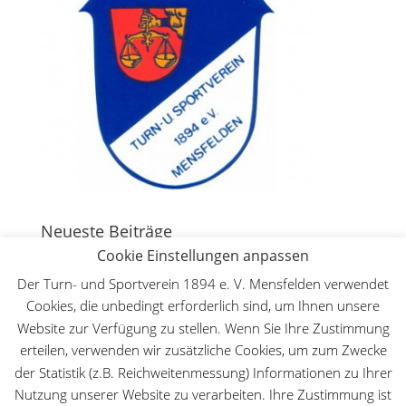
Neueste Beiträge
Cookie Einstellungen anpassen
130 Jahre Bergturnfest auf dem Mensfelder Kopf
7.
August 2026
Der Turn- und Sportverein 1894 e. V. Mensfelden verwendet
Cookies, die unbedingt erforderlich sind, um Ihnen unsere
Deutsche Meisterschaft WFMAC in Dillenburg – Lilly
Website zur Verfügung zu stellen. Wenn Sie Ihre Zustimmung
Lange ist Deutsche Meisterin im Leichtkontakt
30.
Mai 2026
erteilen, verwenden wir zusätzliche Cookies, um zum Zwecke
der Statistik (z.B. Reichweitenmessung) Informationen zu Ihrer
Der TuS beim Hessischen Landeskinderturnfest
18.
Nutzung unserer Website zu verarbeiten. Ihre Zustimmung ist
Mai 2026