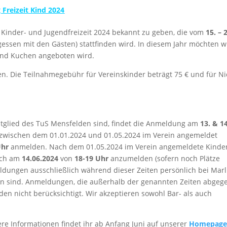
Freizeit Kind 2024
e Kinder- und Jugendfreizeit 2024 bekannt zu geben, die vom
15. – 
sen mit den Gästen) stattfinden wird. In diesem Jahr möchten w
 und Kuchen angeboten wird.
en. Die Teilnahmegebühr für Vereinskinder beträgt 75 € und für Ni
Mitglied des TuS Mensfelden sind, findet die Anmeldung am
13. & 14
ch zwischen dem 01.01.2024 und 01.05.2024 im Verein angemeldet
Uhr
anmelden. Nach dem 01.05.2024 im Verein angemeldete Kinde
sich am
14.06.2024
von
18-19 Uhr
anzumelden (sofern noch Plätze
eldungen ausschließlich während dieser Zeiten persönlich bei Marl
en sind. Anmeldungen, die außerhalb der genannten Zeiten abgeg
en nicht berücksichtigt. Wir akzeptieren sowohl Bar- als auch
e Informationen findet ihr ab Anfang Juni auf unserer
Homepag