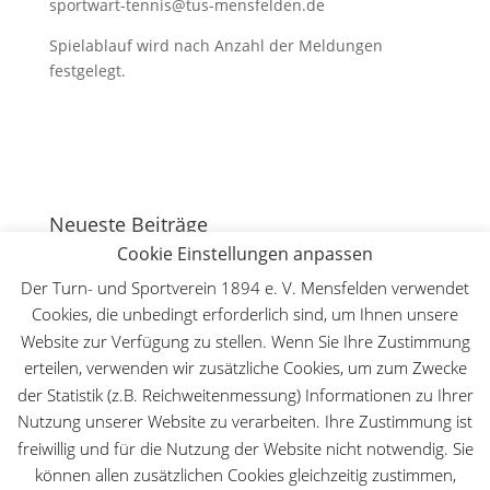
sportwart-tennis@tus-mensfelden.de
Spielablauf wird nach Anzahl der Meldungen
festgelegt.
Neueste Beiträge
Cookie Einstellungen anpassen
130 Jahre Bergturnfest auf dem Mensfelder Kopf
7.
August 2026
Der Turn- und Sportverein 1894 e. V. Mensfelden verwendet
Cookies, die unbedingt erforderlich sind, um Ihnen unsere
Deutsche Meisterschaft WFMAC in Dillenburg – Lilly
Lange ist Deutsche Meisterin im Leichtkontakt
30.
Website zur Verfügung zu stellen. Wenn Sie Ihre Zustimmung
Mai 2026
erteilen, verwenden wir zusätzliche Cookies, um zum Zwecke
der Statistik (z.B. Reichweitenmessung) Informationen zu Ihrer
Der TuS beim Hessischen Landeskinderturnfest
18.
Nutzung unserer Website zu verarbeiten. Ihre Zustimmung ist
Mai 2026
freiwillig und für die Nutzung der Website nicht notwendig. Sie
Kinder- und Jugendfreizeit 2026
28. März 2026
können allen zusätzlichen Cookies gleichzeitig zustimmen,
Erfolgreicher Taekwondo-Lehrgang beim TuS