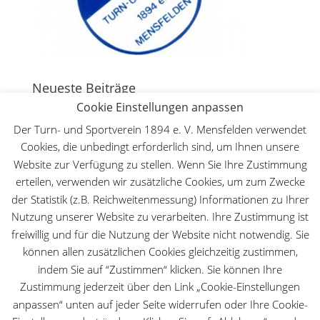
Neueste Beiträge
Cookie Einstellungen anpassen
Deutsche Meisterschaft WFMAC in Dillenburg – Lilly
Lange ist Deutsche Meisterin im Leichtkontakt
30.
Der Turn- und Sportverein 1894 e. V. Mensfelden verwendet
Mai 2026
Cookies, die unbedingt erforderlich sind, um Ihnen unsere
Website zur Verfügung zu stellen. Wenn Sie Ihre Zustimmung
Der TuS beim Hessischen Landeskinderturnfest
18.
Mai 2026
erteilen, verwenden wir zusätzliche Cookies, um zum Zwecke
der Statistik (z.B. Reichweitenmessung) Informationen zu Ihrer
Kinder- und Jugendfreizeit 2026
28. März 2026
Nutzung unserer Website zu verarbeiten. Ihre Zustimmung ist
Erfolgreicher Taekwondo-Lehrgang beim TuS
freiwillig und für die Nutzung der Website nicht notwendig. Sie
Mensfelden
28. März 2026
können allen zusätzlichen Cookies gleichzeitig zustimmen,
130. Bergturnfest auf dem Mensfelder Kopf
14. März
indem Sie auf “Zustimmen“ klicken. Sie können Ihre
2026
Zustimmung jederzeit über den Link „Cookie-Einstellungen
anpassen“ unten auf jeder Seite widerrufen oder Ihre Cookie-