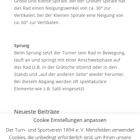
Große und Kleine Spirale. Bei der Großen Spirale hat
das Rad einen Neigungswinkel von ca. 30° zur
Vertikalen, bei der Kleinen Spirale eine Neigung von
ca. 60° zur Vertikalen.
Sprung
Beim Sprung setzt der Turner sein Rad in Bewegung,
läuft an und springt mit einer Anschwebphase auf
das Rad (z.B. in der Grätsche sitzend oder in den
Stand) und „auf der anderen Seite“ wieder herunter.
Bei diesem Abgang werden oft spektakuläre
Elemente wie z.B. Salti eingesetzt.
Neueste Beiträge
Cookie Einstellungen anpassen
130 Jahre Bergturnfest auf dem Mensfelder Kopf
7.
August 2026
Der Turn- und Sportverein 1894 e. V. Mensfelden verwendet
Cookies, die unbedingt erforderlich sind, um Ihnen unsere
Deutsche Meisterschaft WFMAC in Dillenburg – Lilly