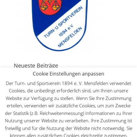
Neueste Beiträge
Cookie Einstellungen anpassen
130 Jahre Bergturnfest auf dem Mensfelder Kopf
7.
August 2026
Der Turn- und Sportverein 1894 e. V. Mensfelden verwendet
Cookies, die unbedingt erforderlich sind, um Ihnen unsere
Deutsche Meisterschaft WFMAC in Dillenburg – Lilly
Lange ist Deutsche Meisterin im Leichtkontakt
30.
Website zur Verfügung zu stellen. Wenn Sie Ihre Zustimmung
Mai 2026
erteilen, verwenden wir zusätzliche Cookies, um zum Zwecke
der Statistik (z.B. Reichweitenmessung) Informationen zu Ihrer
Der TuS beim Hessischen Landeskinderturnfest
18.
Nutzung unserer Website zu verarbeiten. Ihre Zustimmung ist
Mai 2026
freiwillig und für die Nutzung der Website nicht notwendig. Sie
Kinder- und Jugendfreizeit 2026
28. März 2026
können allen zusätzlichen Cookies gleichzeitig zustimmen,