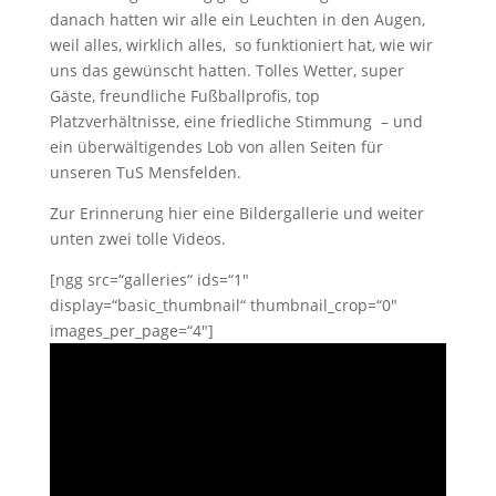
danach hatten wir alle ein Leuchten in den Augen,
weil alles, wirklich alles, so funktioniert hat, wie wir
uns das gewünscht hatten. Tolles Wetter, super
Gäste, freundliche Fußballprofis, top
Platzverhältnisse, eine friedliche Stimmung – und
ein überwältigendes Lob von allen Seiten für
unseren TuS Mensfelden.
Zur Erinnerung hier eine Bildergallerie und weiter
unten zwei tolle Videos.
[ngg src=“galleries“ ids=“1″
display=“basic_thumbnail“ thumbnail_crop=“0″
images_per_page=“4″]