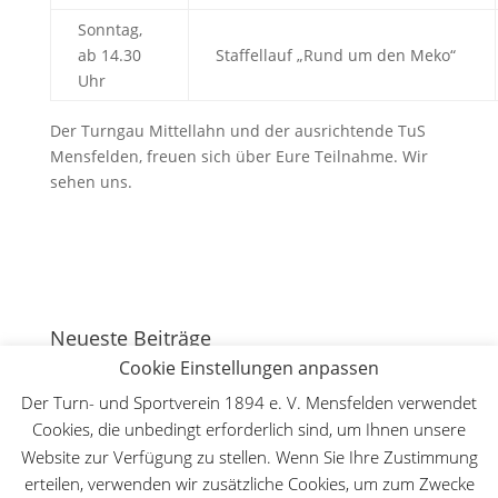
Sonntag,
ab 14.30
Staffellauf „Rund um den Meko“
Uhr
Der Turngau Mittellahn und der ausrichtende TuS
Mensfelden, freuen sich über Eure Teilnahme. Wir
sehen uns.
Neueste Beiträge
Cookie Einstellungen anpassen
130 Jahre Bergturnfest auf dem Mensfelder Kopf
7.
August 2026
Der Turn- und Sportverein 1894 e. V. Mensfelden verwendet
Cookies, die unbedingt erforderlich sind, um Ihnen unsere
Deutsche Meisterschaft WFMAC in Dillenburg – Lilly
Website zur Verfügung zu stellen. Wenn Sie Ihre Zustimmung
Lange ist Deutsche Meisterin im Leichtkontakt
30.
Mai 2026
erteilen, verwenden wir zusätzliche Cookies, um zum Zwecke