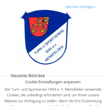
Nächste Einträge »
Neueste Beiträge
Cookie Einstellungen anpassen
130 Jahre Bergturnfest auf dem Mensfelder Kopf
7.
August 2026
Der Turn- und Sportverein 1894 e. V. Mensfelden verwendet
Cookies, die unbedingt erforderlich sind, um Ihnen unsere
Deutsche Meisterschaft WFMAC in Dillenburg – Lilly
Website zur Verfügung zu stellen. Wenn Sie Ihre Zustimmung
Lange ist Deutsche Meisterin im Leichtkontakt
30.