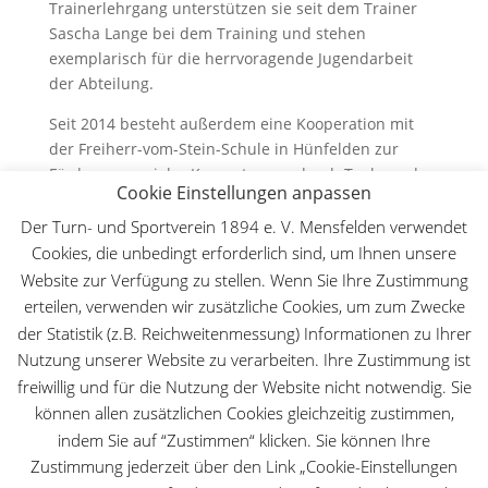
Trainerlehrgang unterstützen sie seit dem Trainer
Sascha Lange bei dem Training und stehen
exemplarisch für die herrvoragende Jugendarbeit
der Abteilung.
Seit 2014 besteht außerdem eine Kooperation mit
der Freiherr-vom-Stein-Schule in Hünfelden zur
Förderung sozialer Kompetenzen durch Taekwondo.
Cookie Einstellungen anpassen
(Im Rahmen dieser Kooperation finden regelmäßige
Aktionstage in der Mensfledener Sporthalle statt.)
Der Turn- und Sportverein 1894 e. V. Mensfelden verwendet
Cookies, die unbedingt erforderlich sind, um Ihnen unsere
Heute steht die Abteilung für sportlichen Erfolg,
Website zur Verfügung zu stellen. Wenn Sie Ihre Zustimmung
Zusammenhalt und Engagement – getragen von
erteilen, verwenden wir zusätzliche Cookies, um zum Zwecke
vielen ehrenamtlichen Helfern, im Geist von
der Statistik (z.B. Reichweitenmessung) Informationen zu Ihrer
Gemeinschaft und Respekt, wie es auch Werner
Nutzung unserer Website zu verarbeiten. Ihre Zustimmung ist
Lange und Taghi Mahmoudi verkörperten.
freiwillig und für die Nutzung der Website nicht notwendig. Sie
können allen zusätzlichen Cookies gleichzeitig zustimmen,
indem Sie auf “Zustimmen“ klicken. Sie können Ihre
Zustimmung jederzeit über den Link „Cookie-Einstellungen